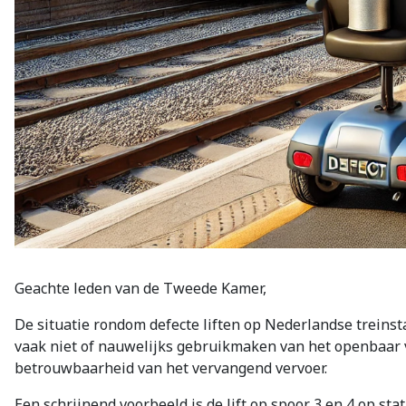
Geachte leden van de Tweede Kamer,
De situatie rondom defecte liften op Nederlandse treins
vaak niet of nauwelijks gebruikmaken van het openbaar ver
betrouwbaarheid van het vervangend vervoer.
Een schrijnend voorbeeld is de lift op spoor 3 en 4 op st