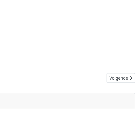
Volgende artik
Volgende