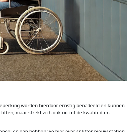
tsbeperking worden hierdoor ernstig benadeeld en kunnen
ften, maar strekt zich ook uit tot de kwaliteit en
ioneel en dan hebben we hier over splitter nieuw station.