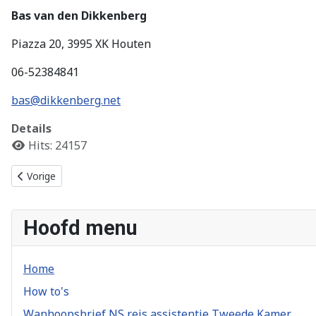
Bas van den Dikkenberg
Piazza 20, 3995 XK Houten
06-52384841
bas@dikkenberg.net
Details
Hits: 24157
Vorig artikel: Installatiehandleiding voor Intel E610 10GbE Netw
Vorige
Hoofd menu
Home
How to's
Wanhoopsbrief NS reis assistentie Tweede Kamer