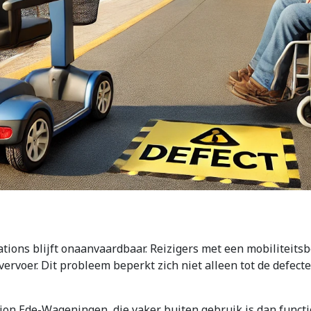
tations blijft onaanvaardbaar. Reizigers met een mobilitei
voer. Dit probleem beperkt zich niet alleen tot de defecte li
ation Ede-Wageningen, die vaker buiten gebruik is dan funct